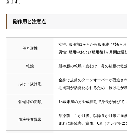
きます。
副作用と注意点
女性: 服用前1ヶ月から服用終了後6ヶ月
催奇形性
男性: 服用中および服用後1ヶ月間は避妊
乾燥
肌や唇の乾燥・皮むけ、鼻の粘膜の乾燥、
全身で皮膚のターンオーバーが促進される
ふけ・抜け毛
毛周期が活発化されるため、抜け毛が増える
骨端線の閉鎖
15歳未満の方や成長期で身長が伸びてい
治療前、１か月後、以降３か月毎に血液検
血液検査異常
まれに肝障害、貧血、CK（クレアチニン