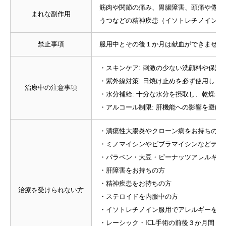
筋肉や関節の痛み、胃腸障害、頭痛や倦怠
まれな副作用
うつなどの精神疾患（イソトレチノインと
禁止事項
服用中とその後１か月は献血ができません
・スキンケア: 刺激の少ない洗顔料や保湿
・紫外線対策: 日焼け止めを必ず使用し、
治療中の注意事項
・水分補給: 十分な水分を摂取し、乾燥を
・アルコール制限: 肝機能への影響を避け
・潰瘍性大腸炎やクローン病をお持ちの方
・ミノマイシンやビブラマイシンなどテト
・パラペン・大豆・ピーナッツアレルギー
・肝障害をお持ちの方
・精神疾患をお持ちの方
治療を受けられない方
・ステロイドを内服中の方
・イソトレチノイン服用でアレルギーを起
・レーシック・ICL手術の前後３か月間